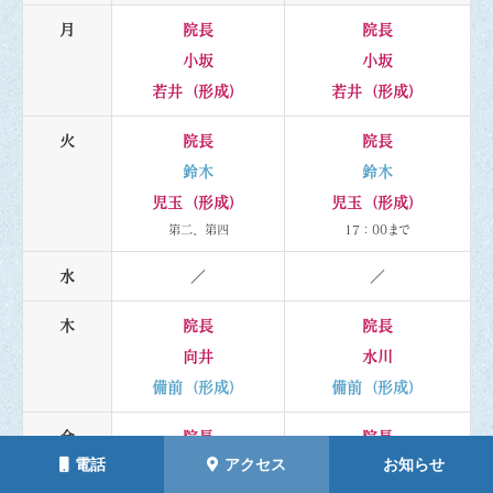
月
院長
院長
小坂
小坂
若井（形成）
若井（形成）
火
院長
院長
鈴木
鈴木
児玉（形成）
児玉（形成）
第二、第四
17：00まで
水
／
／
木
院長
院長
向井
水川
備前（形成）
備前（形成）
金
院長
院長
電話
アクセス
お知らせ
菱沼
菱沼