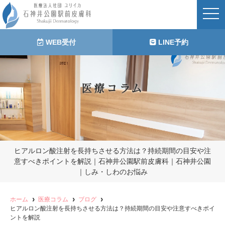
t
o
g
g
l
WEB受付
LINE予約
e
n
a
v
i
医療コラム
g
a
t
i
o
n
ヒアルロン酸注射を長持ちさせる方法は？持続期間の目安や注
意すべきポイントを解説｜石神井公園駅前皮膚科｜石神井公園
｜しみ・しわのお悩み
ホーム
医療コラム
ブログ
ヒアルロン酸注射を長持ちさせる方法は？持続期間の目安や注意すべきポイ
ントを解説