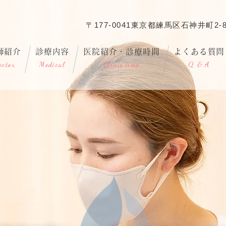
〒177-0041東京都練馬区石神井町2-8
師紹介
診療内容
医院紹介・診療時間
よくある質問
octor
Medical
Clinic,time
Q & A