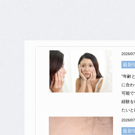
この度、爪切りの料金が自由診療となり、下記
片足 1,500円 / 両足 3,000円 （税込み
※自由診療となります
今後とも丁寧なケアを提供してまいります。
2026/07
何卒よろしくお願い申し上げます。
最新
"年齢
2026.05.26
お知らせ
に合わ
明細書の発行状況に関して
可能で
経験を
当院では、医療の透明化や患者様への情報提供
また、公費負担医療の受給者で医療費の自己負
2026/07
尚、明細書には、使用された薬剤の名称や行わ
最新