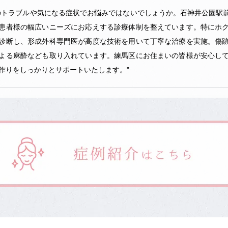
のトラブルや気になる症状でお悩みではないでしょうか。石神井公園駅
患者様の幅広いニーズにお応えする診療体制を整えています。特にホ
診断し、形成外科専門医が高度な技術を用いて丁寧な治療を実施。傷
よる麻酔なども取り入れています。練馬区にお住まいの皆様が安心し
/10
情報
を重ねるにつれて増えるお肌のお悩みに対して、当院では患者様一人
にシミ治療については、複雑な肌トラブルにも対応できるように専用
タマイズすることが可能です。皮膚科専門医としての知識と経験を活
す。お肌を健康的に保ちたいとお考えの方は、石神井公園駅前皮フ科
診断と治療でサポートいたします。"