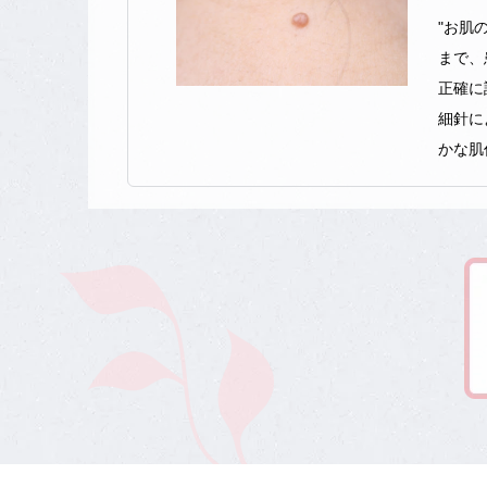
"お肌
まで、
正確に
細針に
2026/06
最新
"年齢
す。特
をカス
たしま
的確な