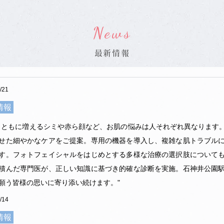
の通り変更となりました。
News
）
最新情報
/21
情報
とともに増えるシミや赤ら顔など、お肌の悩みは人それぞれ異なります
せた細やかなケアをご提案。専用の機器を導入し、複雑な肌トラブル
す。フォトフェイシャルをはじめとする多様な治療の選択肢について
積んだ専門医が、正しい知識に基づき的確な診断を実施。石神井公園
を積極的に推進していく観点から、領収書の発行の際に、個別
担のない方についても、明細書を無料で発行しております。
/14
れた検査の名称が記載されます。明細書の発行を希望されない
情報