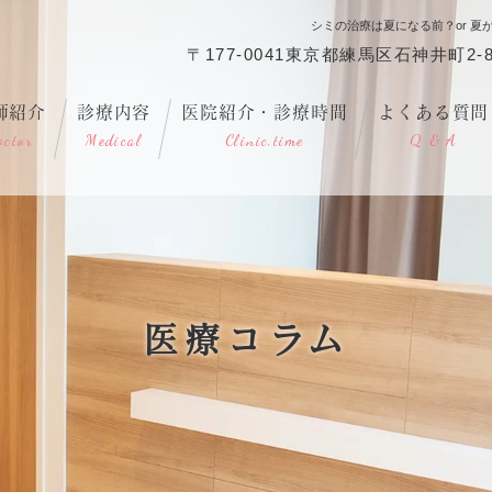
シミの治療は夏になる前？or 
〒177-0041東京都練馬区石神井町2-8
師紹介
診療内容
医院紹介・診療時間
よくある質問
octor
Medical
Clinic,time
Q & A
医療コラム