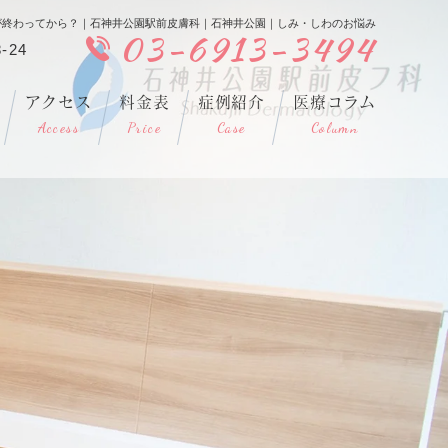
夏が終わってから？｜石神井公園駅前皮膚科｜石神井公園｜しみ・しわのお悩み
03-6913-3494
-24
アクセス
料金表
症例紹介
医療コラム
Access
Price
Case
Column