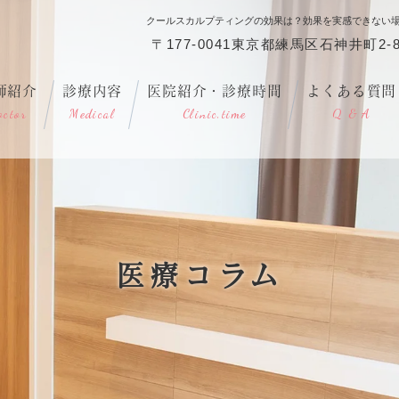
クールスカルプティングの効果は？効果を実感できない
〒177-0041東京都練馬区石神井町2-8
師紹介
診療内容
医院紹介・診療時間
よくある質問
octor
Medical
Clinic,time
Q & A
医療コラム