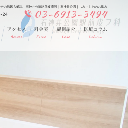
場合の原因も解説｜石神井公園駅前皮膚科｜石神井公園｜しみ・しわのお悩み
03-6913-3494
-24
アクセス
料金表
症例紹介
医療コラム
Access
Price
Case
Column